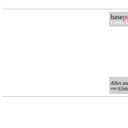
.
base
p
1 SPIEL
k
Alles a
von
H.Feh