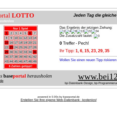
ortal
LOTTO
Jeden Tag die gleich
ostenlos
Das Ergebnis der jetzigen Ziehung:
Nur 1 Spiel
1
2
3
4
5
6
7
Die Zusatzzahl lautet:
8
9
10
11
12
13
14
15
16
17
18
19
20
21
0
Treffer - Pech!
22
23
24
25
26
27
28
Ihr Tipp:
1, 6, 15, 23, 29, 35
29
30
31
32
33
34
35
36
37
38
39
40
41
42
Wollen Sie einen neuen Tipp riskiere
43
44
45
46
47
48
49
6 Zahlen getippt!
www.bei12
us
base
portal
herausholen
de
bp-Datenbank-Design, bp-Programmieru
powered in 0.00s by baseportal.de
Erstellen Sie Ihre eigene Web-Datenbank - kostenlos!