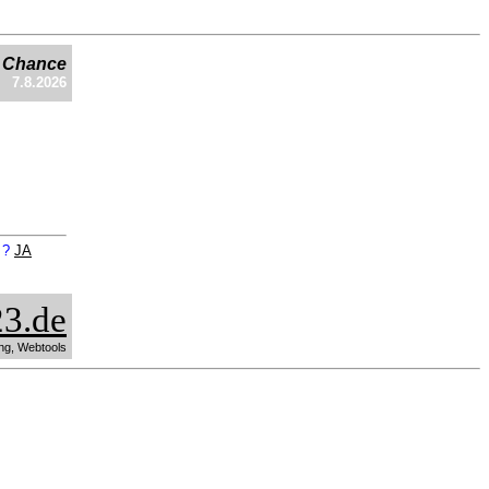
e Chance
7.8.2026
n ?
JA
3.de
ng, Webtools