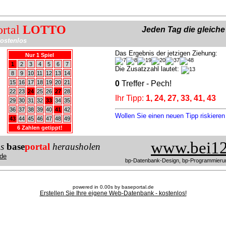
ortal
LOTTO
Jeden Tag die gleich
ostenlos
Das Ergebnis der jetzigen Ziehung:
Nur 1 Spiel
1
2
3
4
5
6
7
Die Zusatzzahl lautet:
8
9
10
11
12
13
14
15
16
17
18
19
20
21
0
Treffer - Pech!
22
23
24
25
26
27
28
Ihr Tipp:
1, 24, 27, 33, 41, 43
29
30
31
32
33
34
35
36
37
38
39
40
41
42
Wollen Sie einen neuen Tipp riskiere
43
44
45
46
47
48
49
6 Zahlen getippt!
www.bei12
us
base
portal
herausholen
de
bp-Datenbank-Design, bp-Programmieru
powered in 0.00s by baseportal.de
Erstellen Sie Ihre eigene Web-Datenbank - kostenlos!