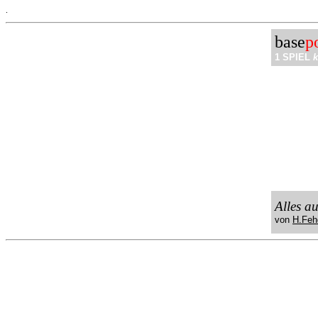
.
base
p
1 SPIEL
k
Alles a
von
H.Feh