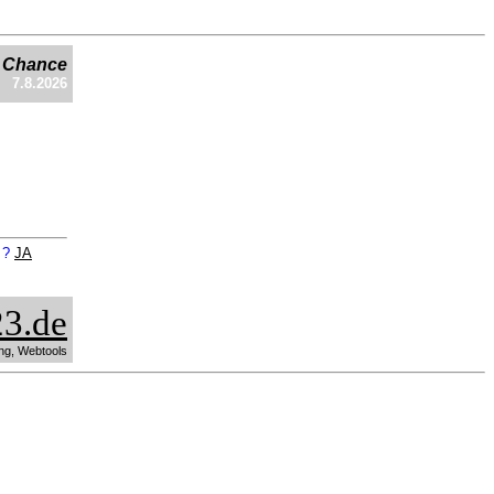
e Chance
7.8.2026
n ?
JA
3.de
ng, Webtools