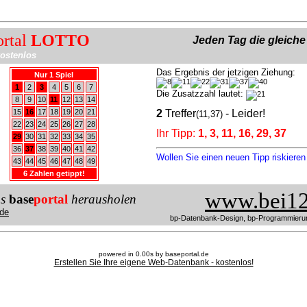
ortal
LOTTO
Jeden Tag die gleich
ostenlos
Das Ergebnis der jetzigen Ziehung:
Nur 1 Spiel
1
2
3
4
5
6
7
Die Zusatzzahl lautet:
8
9
10
11
12
13
14
15
16
17
18
19
20
21
2
Treffer
- Leider!
(11,37)
22
23
24
25
26
27
28
Ihr Tipp:
1, 3, 11, 16, 29, 37
29
30
31
32
33
34
35
36
37
38
39
40
41
42
Wollen Sie einen neuen Tipp riskiere
43
44
45
46
47
48
49
6 Zahlen getippt!
www.bei12
us
base
portal
herausholen
de
bp-Datenbank-Design, bp-Programmieru
powered in 0.00s by baseportal.de
Erstellen Sie Ihre eigene Web-Datenbank - kostenlos!