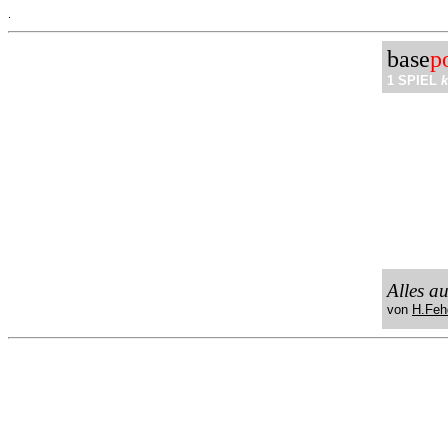
.
base
p
1 SPIEL
k
Alles a
von
H.Feh