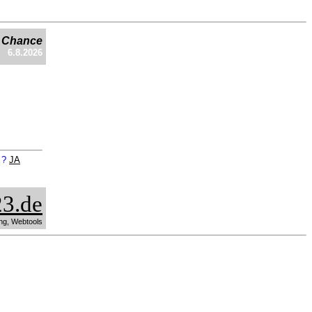
e Chance
6.8.2026
n ?
JA
3.de
ng, Webtools