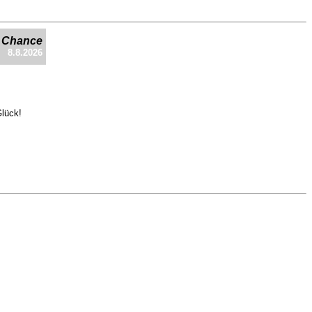
e Chance
8.8.2026
Glück!