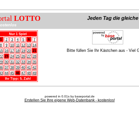
ortal
LOTTO
Jeden Tag die gleich
ostenlos
Nur 1 Spiel
1
2
3
4
5
6
7
8
9
10
11
12
13
14
Bitte füllen Sie Ihr Kästchen aus - Viel 
15
16
17
18
19
20
21
22
23
24
25
26
27
28
29
30
31
32
33
34
35
36
37
38
39
40
41
42
43
44
45
46
47
48
49
Ihr Tipp: 5. Zahl
powered in 0.01s by baseportal.de
Erstellen Sie Ihre eigene Web-Datenbank - kostenlos!