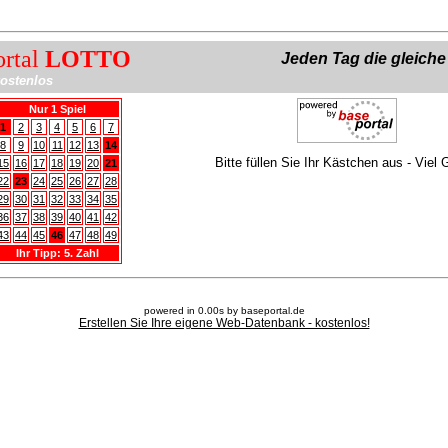
ortal
LOTTO
Jeden Tag die gleich
ostenlos
Nur 1 Spiel
1
2
3
4
5
6
7
8
9
10
11
12
13
14
Bitte füllen Sie Ihr Kästchen aus - Viel 
15
16
17
18
19
20
21
22
23
24
25
26
27
28
29
30
31
32
33
34
35
36
37
38
39
40
41
42
43
44
45
46
47
48
49
Ihr Tipp: 5. Zahl
powered in 0.00s by baseportal.de
Erstellen Sie Ihre eigene Web-Datenbank - kostenlos!