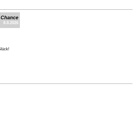
e Chance
8.8.2026
Glück!