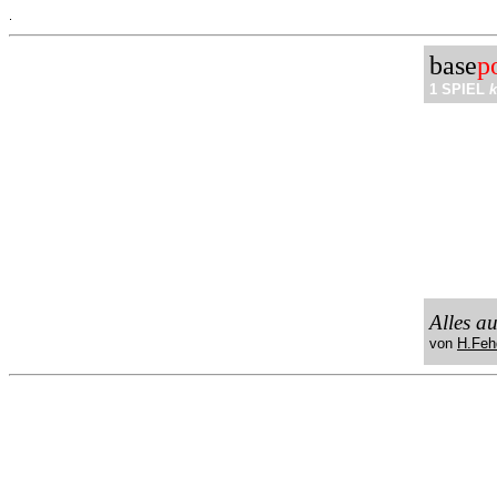
.
base
p
1 SPIEL
k
Alles a
von
H.Feh