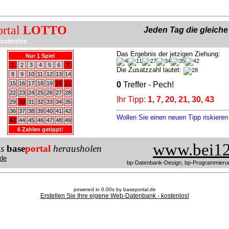
ortal
LOTTO
Jeden Tag die gleich
ostenlos
Das Ergebnis der jetzigen Ziehung:
Nur 1 Spiel
1
2
3
4
5
6
7
Die Zusatzzahl lautet:
8
9
10
11
12
13
14
15
16
17
18
19
20
21
0
Treffer - Pech!
22
23
24
25
26
27
28
Ihr Tipp:
1, 7, 20, 21, 30, 43
29
30
31
32
33
34
35
36
37
38
39
40
41
42
Wollen Sie einen neuen Tipp riskiere
43
44
45
46
47
48
49
6 Zahlen getippt!
www.bei12
us
base
portal
herausholen
de
bp-Datenbank-Design, bp-Programmieru
powered in 0.00s by baseportal.de
Erstellen Sie Ihre eigene Web-Datenbank - kostenlos!