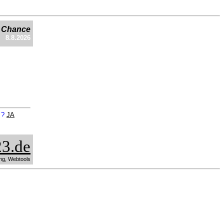
e Chance
8.8.2026
n ?
JA
3.de
ng, Webtools