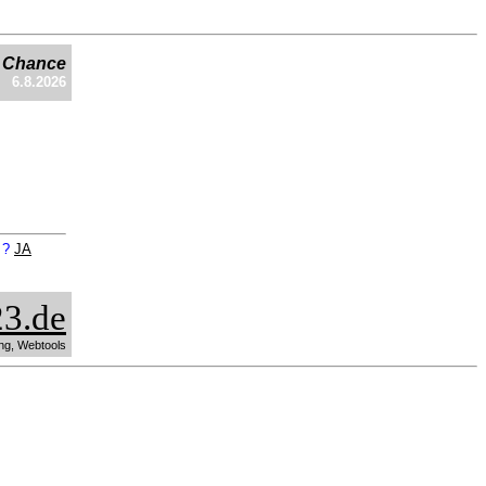
e Chance
6.8.2026
n ?
JA
3.de
ng, Webtools