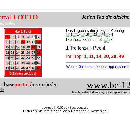
ortal
LOTTO
Jeden Tag die gleich
ostenlos
Das Ergebnis der jetzigen Ziehung:
Nur 1 Spiel
1
2
3
4
5
6
7
Die Zusatzzahl lautet:
8
9
10
11
12
13
14
15
16
17
18
19
20
21
1
Treffer
- Pech!
(14)
22
23
24
25
26
27
28
Ihr Tipp:
1, 11, 14, 20, 28, 49
29
30
31
32
33
34
35
36
37
38
39
40
41
42
Wollen Sie einen neuen Tipp riskiere
43
44
45
46
47
48
49
6 Zahlen getippt!
www.bei12
us
base
portal
herausholen
de
bp-Datenbank-Design, bp-Programmieru
powered in 0.00s by baseportal.de
Erstellen Sie Ihre eigene Web-Datenbank - kostenlos!