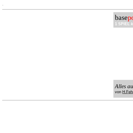
.
base
p
1 SPIEL
k
Alles a
von
H.Feh