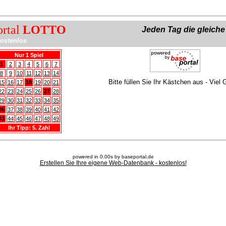
ortal
LOTTO
Jeden Tag die gleich
ostenlos
Nur 1 Spiel
1
2
3
4
5
6
7
8
9
10
11
12
13
14
Bitte füllen Sie Ihr Kästchen aus - Viel 
15
16
17
18
19
20
21
22
23
24
25
26
27
28
29
30
31
32
33
34
35
36
37
38
39
40
41
42
43
44
45
46
47
48
49
Ihr Tipp: 5. Zahl
powered in 0.00s by baseportal.de
Erstellen Sie Ihre eigene Web-Datenbank - kostenlos!