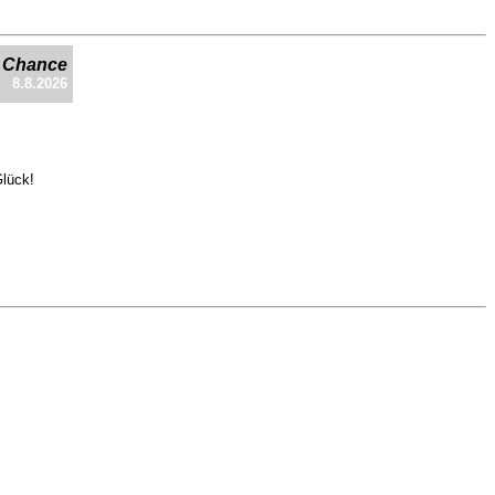
e Chance
8.8.2026
Glück!