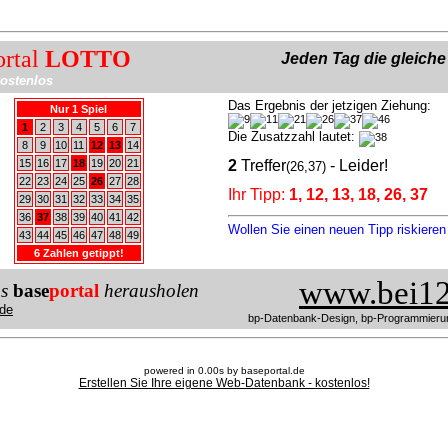
ortal
LOTTO
Jeden Tag die gleich
ostenlos
Das Ergebnis der jetzigen Ziehung:
Nur 1 Spiel
1
2
3
4
5
6
7
Die Zusatzzahl lautet:
8
9
10
11
12
13
14
15
16
17
18
19
20
21
2
Treffer
- Leider!
(26,37)
22
23
24
25
26
27
28
Ihr Tipp:
1, 12, 13, 18, 26, 37
29
30
31
32
33
34
35
36
37
38
39
40
41
42
Wollen Sie einen neuen Tipp riskiere
43
44
45
46
47
48
49
6 Zahlen getippt!
www.bei12
us
base
portal
herausholen
de
bp-Datenbank-Design, bp-Programmieru
powered in 0.00s by baseportal.de
Erstellen Sie Ihre eigene Web-Datenbank - kostenlos!