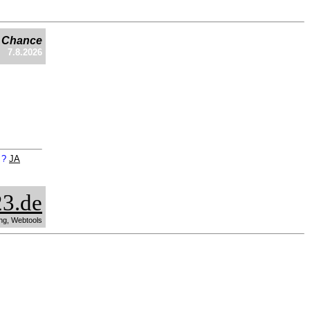
e Chance
7.8.2026
n ?
JA
3.de
ng, Webtools