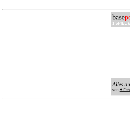
.
base
p
1 SPIEL
k
Alles a
von
H.Feh