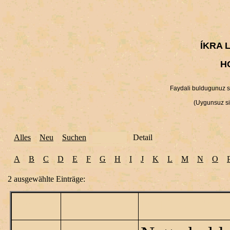
ÍKRA 
H
Faydali buldugunuz sit
(Uygunsuz sit
Alles
Neu
Suchen
Auswahl
Detail
A
B
C
D
E
F
G
H
I
J
K
L
M
N
O
2 ausgewählte Einträge:
KISA TA
KATEGORI
URL