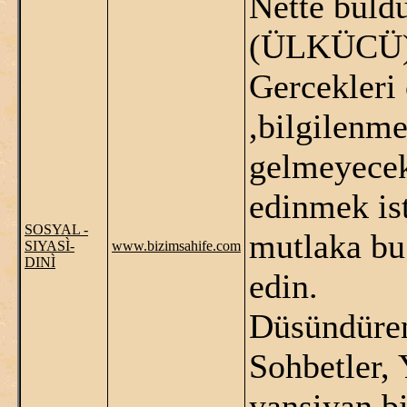
Nette buld
(ÜLKÜCÜ) s
Gercekleri
,bilgilenme
gelmeyecek
edinmek is
SOSYAL -
mutlaka bu 
SIYASÌ-
www.bizimsahife.com
DINÌ
edin.
Düsündüren
Sohbetler,
yansiyan bi