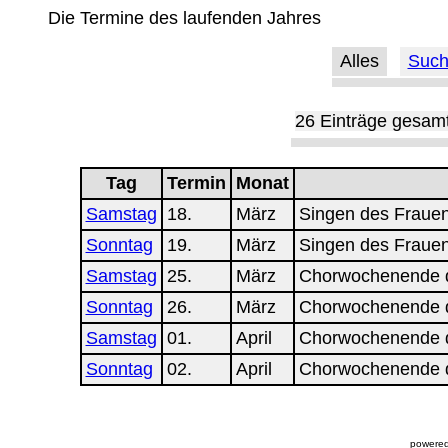
Die Termine des laufenden Jahres
Alles
Suc
26 Einträge gesam
Tag
Termin
Monat
Samstag
18.
März
Singen des Frauen
Sonntag
19.
März
Singen des Frauenc
Samstag
25.
März
Chorwochenende d
Sonntag
26.
März
Chorwochenende d
Samstag
01.
April
Chorwochenende d
Sonntag
02.
April
Chorwochenende d
powered