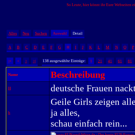
So Leute, hier könnt ihr Eure Webseiten ein
Alles
Neu
Suchen
Auswahl
Detail
A
B
C
D
E
F
G
H
I
J
K
L
M
N
O
P
138 ausgewählte Einträge:
|<
<
>
>|
1
21
41
61
81
Beschreibung
Name
deutsche Frauen nack
H
Geile Girls zeigen al
ja alles,
h
schau einfach rein...