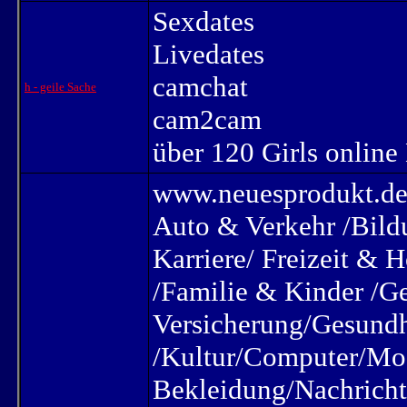
Sexdates
Livedates
camchat
h - geile Sache
cam2cam
über 120 Girls online
www.neuesprodukt.d
Auto & Verkehr /Bil
Karriere/ Freizeit & 
/Familie & Kinder /G
Versicherung/Gesundhe
/Kultur/Computer/M
Bekleidung/Nachrich