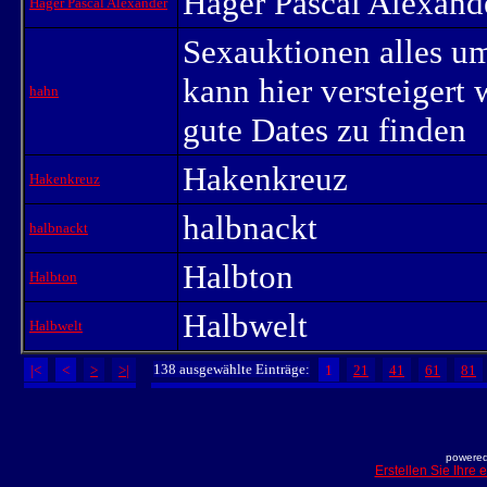
Hager Pascal Alexand
Hager Pascal Alexander
Sexauktionen alles u
kann hier versteigert
hahn
gute Dates zu finden
Hakenkreuz
Hakenkreuz
halbnackt
halbnackt
Halbton
Halbton
Halbwelt
Halbwelt
138 ausgewählte Einträge:
|<
<
>
>|
1
21
41
61
81
powered
Erstellen Sie Ihre