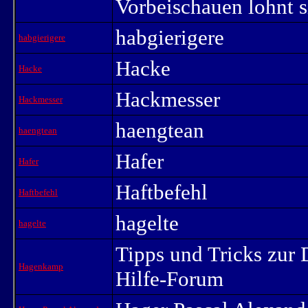
Vorbeischauen lohnt s
habgierigere
habgierigere
Hacke
Hacke
Hackmesser
Hackmesser
haengtean
haengtean
Hafer
Hafer
Haftbefehl
Haftbefehl
hagelte
hagelte
Tipps und Tricks zur 
Hagenkamp
Hilfe-Forum