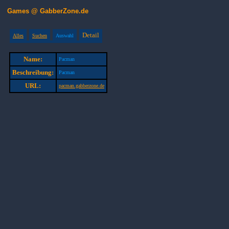
Games @ GabberZone.de
Detail
Alles
Suchen
Auswahl
Name:
Pacman
Beschreibung:
Pacman
URL:
pacman.gabberzone.de