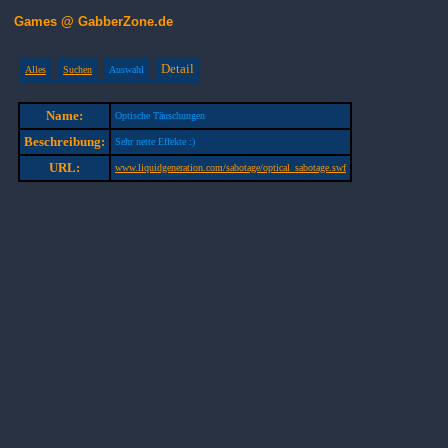
Games @ GabberZone.de
Detail
Alles
Suchen
Auswahl
Name:
Optische Täuschungen
Beschreibung:
Sehr nette Effekte :)
URL:
www.liquidgeneration.com/sabotage/optical_sabotage.swf