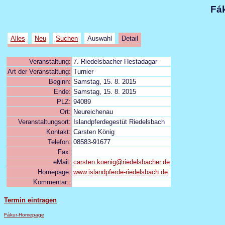
Fák
Alles
Neu
Suchen
Auswahl
Detail
Veranstaltung:
7. Riedelsbacher Hestadagar
Art der Veranstaltung:
Turnier
Beginn:
Samstag, 15. 8. 2015
Ende:
Samstag, 15. 8. 2015
PLZ:
94089
Ort:
Neureichenau
Veranstaltungsort:
Islandpferdegestüt Riedelsbach
Kontakt:
Carsten König
Telefon:
08583-91677
Fax:
eMail:
carsten.koenig@riedelsbacher.de
Homepage:
www.islandpferde-riedelsbach.de
Kommentar::
Termin eintragen
Fákur-Homepage