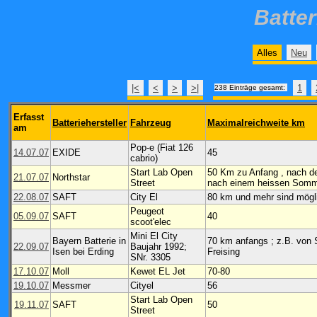
Batte
Alles
Neu
|<
<
>
>|
1
238 Einträge gesamt:
Erfasst
Batteriehersteller
Fahrzeug
Maximalreichweite km
am
Pop-e (Fiat 126
14.07.07
EXIDE
45
cabrio)
Start Lab Open
50 Km zu Anfang , nach d
21.07.07
Northstar
Street
nach einem heissen Som
22.08.07
SAFT
City El
80 km und mehr sind mögl
Peugeot
05.09.07
SAFT
40
scoot'elec
Mini El City
Bayern Batterie in
70 km anfangs ; z.B. von 
22.09.07
Baujahr 1992;
Isen bei Erding
Freising
SNr. 3305
17.10.07
Moll
Kewet EL Jet
70-80
19.10.07
Messmer
Cityel
56
Start Lab Open
19.11.07
SAFT
50
Street