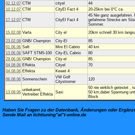
02.12.07
CTM
cityel
44
10.12.07
CTM
CityEl Fact 4
20-25km bei 0°C ca.
45 Nie ganz ausgefahren.
17.12.07
CTM
CityEl Fact 4
gefahrene Strecke am Stü
Sommer.
15.02.08
Varta
City el
20km schnell 30 km lang
23.02.08
GNB/ Champion
City-El
85
01.06.06
Saft
Mini El Cabrio
40 km
13.06.06
SAFT STM5-100
City-EL Cabrio
80
29.06.06
GNB/ Champion
City-el
85
04.08.06
Effekta
Cityel
70
04.08.06
Effekta
Kewet 4
VW Golf
06.08.06
Sonnenschein
120
Citystromer
50 nie wirklich getestet ,
unbekannt,
13.08.06
Saxi
50 km,dabei Spannung unt
Vertreiber Effekta
Block
Haben Sie Fragen zu der Datenbank, Änderungen oder Ergän
Sende Mail an lichttuning"at"t-online.de