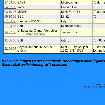
27.03.03
SAFT
Microcar light
70 (km-S
24.02.03
Varta
Pinguin Puli
70
03.10.03
MIDAC
MINI EL CITY
70 auf d
09.10.03
SSB
MiniEl
70
27.03.05
Evercel - 12V NiZn
City El
70
27.03.05
Saft
Microcar braek
70
Unbekannt, China , Vertreiber
14.07.05
Trapos / Saxi
70
SSB Batterieservice
11.05.06
Saft
City El
70 - 80
Bayern Batterie in Isen bei
Mini El City Baujahr
70 km an
22.09.07
Erding
1992; SNr. 3305
Eching b
Haben Sie Fragen zu der Datenbank, Änderungen oder Ergän
Sende Mail an lichttuning"at"t-online.de
powered
Erstellen Sie Ihre