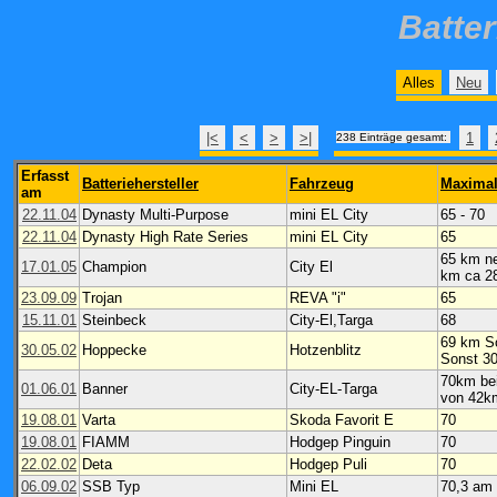
Batte
Alles
Neu
|<
<
>
>|
1
238 Einträge gesamt:
Erfasst
Batteriehersteller
Fahrzeug
Maximal
am
22.11.04
Dynasty Multi-Purpose
mini EL City
65 - 70
22.11.04
Dynasty High Rate Series
mini EL City
65
65 km ne
17.01.05
Champion
City El
km ca 2
23.09.09
Trojan
REVA "i"
65
15.11.01
Steinbeck
City-El,Targa
68
69 km S
30.05.02
Hoppecke
Hotzenblitz
Sonst 3
70km bei
01.06.01
Banner
City-EL-Targa
von 42km
19.08.01
Varta
Skoda Favorit E
70
19.08.01
FIAMM
Hodgep Pinguin
70
22.02.02
Deta
Hodgep Puli
70
06.09.02
SSB Typ
Mini EL
70,3 am 