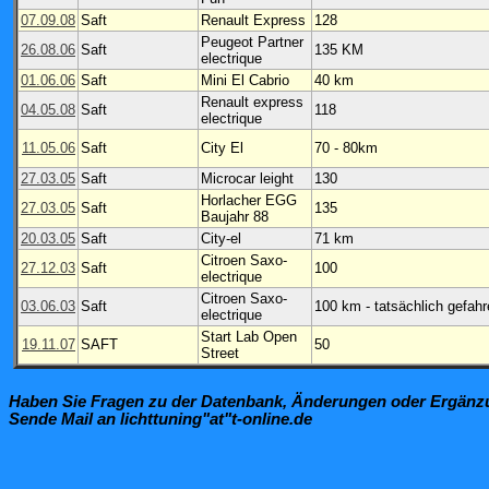
07.09.08
Saft
Renault Express
128
Peugeot Partner
26.08.06
Saft
135 KM
electrique
01.06.06
Saft
Mini El Cabrio
40 km
Renault express
04.05.08
Saft
118
electrique
11.05.06
Saft
City El
70 - 80km
27.03.05
Saft
Microcar leight
130
Horlacher EGG
27.03.05
Saft
135
Baujahr 88
20.03.05
Saft
City-el
71 km
Citroen Saxo-
27.12.03
Saft
100
electrique
Citroen Saxo-
03.06.03
Saft
100 km - tatsächlich gefah
electrique
Start Lab Open
19.11.07
SAFT
50
Street
Haben Sie Fragen zu der Datenbank, Änderungen oder Ergän
Sende Mail an lichttuning"at"t-online.de