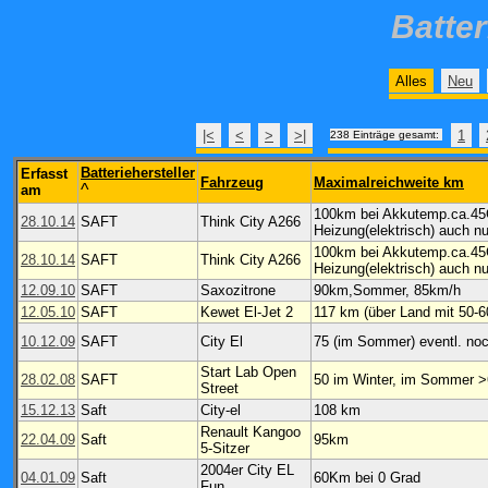
Batte
Alles
Neu
|<
<
>
>|
1
238 Einträge gesamt:
Batteriehersteller
Erfasst
Fahrzeug
Maximalreichweite km
^
am
100km bei Akkutemp.ca.45G
28.10.14
SAFT
Think City A266
Heizung(elektrisch) auch n
100km bei Akkutemp.ca.45G
28.10.14
SAFT
Think City A266
Heizung(elektrisch) auch n
12.09.10
SAFT
Saxozitrone
90km,Sommer, 85km/h
12.05.10
SAFT
Kewet El-Jet 2
117 km (über Land mit 50-6
10.12.09
SAFT
City El
75 (im Sommer) eventl. no
Start Lab Open
28.02.08
SAFT
50 im Winter, im Sommer 
Street
15.12.13
Saft
City-el
108 km
Renault Kangoo
22.04.09
Saft
95km
5-Sitzer
2004er City EL
04.01.09
Saft
60Km bei 0 Grad
Fun