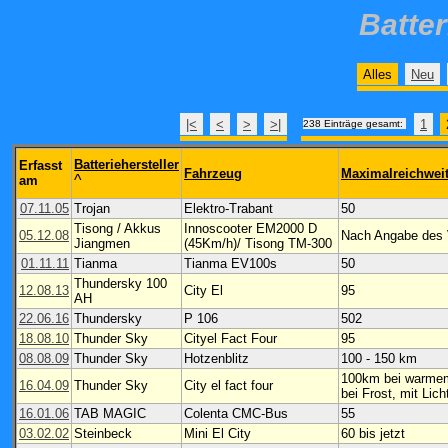
Batte
Alles
Neu
|<
<
>
>|
1
238 Einträge gesamt:
Batteriehersteller
Erfasst
Fahrzeug
Maximalreichwei
^
am
07.11.05
Trojan
Elektro-Trabant
50
Tisong / Akkus
Innoscooter EM2000 D
05.12.08
Nach Angabe des V
Jiangmen
(45Km/h)/ Tisong TM-300
01.11.11
Tianma
Tianma EV100s
50
Thundersky 100
12.08.13
City El
95
AH
22.06.16
Thundersky
P 106
502
18.08.10
Thunder Sky
Cityel Fact Four
95
08.08.09
Thunder Sky
Hotzenblitz
100 - 150 km
100km bei warmem
16.04.09
Thunder Sky
City el fact four
bei Frost, mit Lic
16.01.06
TAB MAGIC
Colenta CMC-Bus
55
03.02.02
Steinbeck
Mini El City
60 bis jetzt