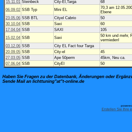
15.11.01
Steinbeck
City-El,Targa
68
70,3 am 12.05.200
06.09.02
SSB Typ
Mini EL
Ebene
23.05.06
SSB BTL
Cityel Cabrio
50
30.10.04
SSB
Saxi
60
17.04.04
SSB
SAXI
105
50 km und mehr, R
15.02.04
SSB
Saxi
vermieden!
03.12.06
SSB
City EL Fact four Targa
20.09.05
SSB
City-el
45
27.03.05
SSB
Ape 50perm
45km, Neu ca.
07.06.04
SSB
CityEl
50
Haben Sie Fragen zu der Datenbank, Änderungen oder Ergän
Sende Mail an lichttuning"at"t-online.de
powered
Erstellen Sie Ihre