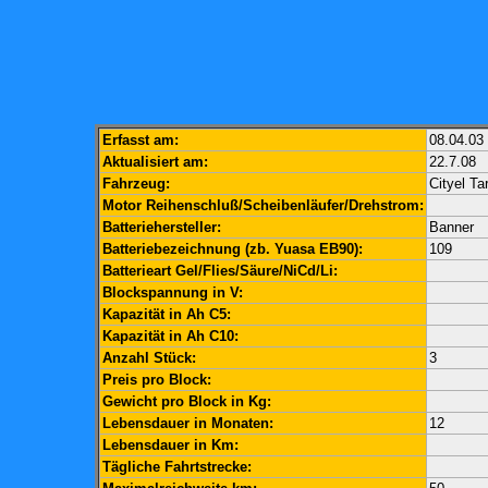
Erfasst am:
08.04.03
Aktualisiert am:
22.7.08
Fahrzeug:
Cityel Ta
Motor Reihenschluß/Scheibenläufer/Drehstrom:
Batteriehersteller:
Banner
Batteriebezeichnung (zb. Yuasa EB90):
109
Batterieart Gel/Flies/Säure/NiCd/Li:
Blockspannung in V:
Kapazität in Ah C5:
Kapazität in Ah C10:
Anzahl Stück:
3
Preis pro Block:
Gewicht pro Block in Kg:
Lebensdauer in Monaten:
12
Lebensdauer in Km:
Tägliche Fahrtstrecke: