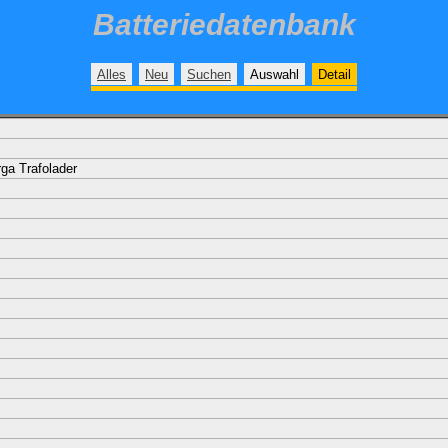
Batteriedatenbank
Alles
Neu
Suchen
Auswahl
Detail
rga Trafolader