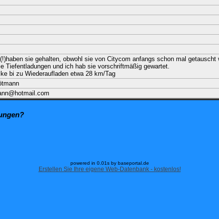
(!)haben sie gehalten, obwohl sie von Citycom anfangs schon mal getauscht
e Tiefentladungen und ich hab sie vorschriftmäßig gewartet.
cke bi zu Wiederaufladen etwa 28 km/Tag
ötmann
ann@hotmail.com
zungen?
powered in 0.01s by baseportal.de
Erstellen Sie Ihre eigene Web-Datenbank - kostenlos!