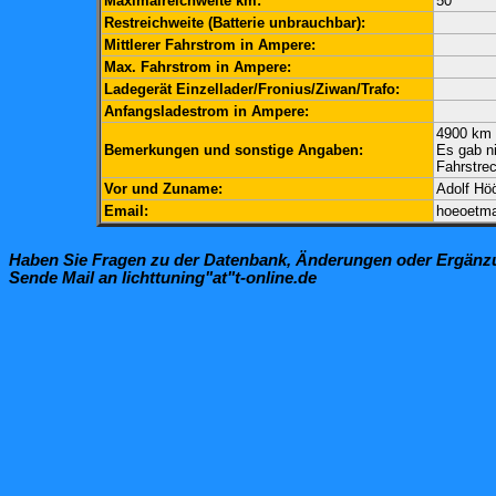
Maximalreichweite km:
50
Restreichweite (Batterie unbrauchbar):
Mittlerer Fahrstrom in Ampere:
Max. Fahrstrom in Ampere:
Ladegerät Einzellader/Fronius/Ziwan/Trafo:
Anfangsladestrom in Ampere:
4900 km 
Bemerkungen und sonstige Angaben:
Es gab ni
Fahrstre
Vor und Zuname:
Adolf Hö
Email:
hoeoetm
Haben Sie Fragen zu der Datenbank, Änderungen oder Ergän
Sende Mail an lichttuning"at"t-online.de