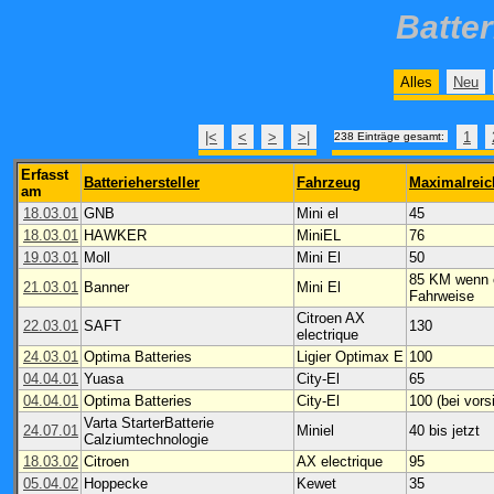
Batte
Alles
Neu
|<
<
>
>|
1
238 Einträge gesamt:
Erfasst
Batteriehersteller
Fahrzeug
Maximalreic
am
18.03.01
GNB
Mini el
45
18.03.01
HAWKER
MiniEL
76
19.03.01
Moll
Mini El
50
85 KM wenn e
21.03.01
Banner
Mini El
Fahrweise
Citroen AX
22.03.01
SAFT
130
electrique
24.03.01
Optima Batteries
Ligier Optimax E
100
04.04.01
Yuasa
City-El
65
04.04.01
Optima Batteries
City-El
100 (bei vor
Varta StarterBatterie
24.07.01
Miniel
40 bis jetzt
Calziumtechnologie
18.03.02
Citroen
AX electrique
95
05.04.02
Hoppecke
Kewet
35