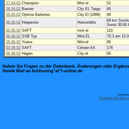
27.04.02
Champion
Mini el
52
28.04.02
Banner
City EL Targa
65
25.05.02
Optima Batteries
City El (1999)
40
69 km Sonnt
30.05.02
Hoppecke
Hotzenblitz
Sonst 30-50
02.06.02
SAFT
mini el
110
06.09.02
SSB Typ
Mini EL
70,3 am 12.0
25.06.02
Yuasa
Mini-el
85
03.08.02
SAFT
Citroen AX
176
06.08.02
Hagen
City-el
65
Haben Sie Fragen zu der Datenbank, Änderungen oder Ergän
Sende Mail an lichttuning"at"t-online.de
powered
Erstellen Sie Ihre