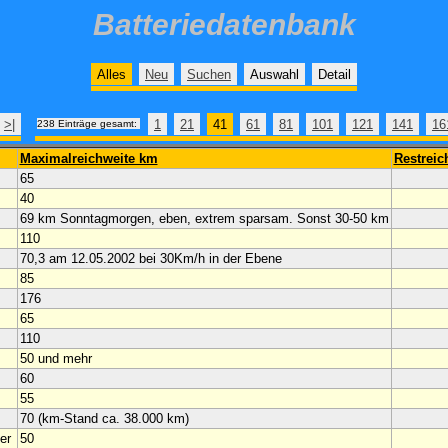
Batteriedatenbank
Alles
Neu
Suchen
Auswahl
Detail
>|
1
21
41
61
81
101
121
141
16
238 Einträge gesamt:
Maximalreichweite km
Restreic
65
40
69 km Sonntagmorgen, eben, extrem sparsam. Sonst 30-50 km
110
70,3 am 12.05.2002 bei 30Km/h in der Ebene
85
176
65
110
50 und mehr
60
55
70 (km-Stand ca. 38.000 km)
er
50