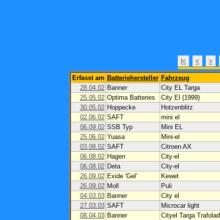
|<
<
>
Erfasst am
Batteriehersteller
Fahrzeug
28.04.02
Banner
City EL Targa
25.05.02
Optima Batteries
City El (1999)
30.05.02
Hoppecke
Hotzenblitz
02.06.02
SAFT
mini el
06.09.02
SSB Typ
Mini EL
25.06.02
Yuasa
Mini-el
03.08.02
SAFT
Citroen AX
06.08.02
Hagen
City-el
06.08.02
Deta
City-el
26.09.02
Exide 'Gel'
Kewet
26.09.02
Moll
Puli
04.03.03
Banner
City el
27.03.03
SAFT
Microcar light
08.04.03
Banner
Cityel Targa Trafolad