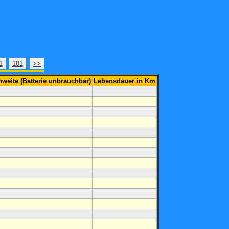
1
181
>>
hweite (Batterie unbrauchbar)
Lebensdauer in Km