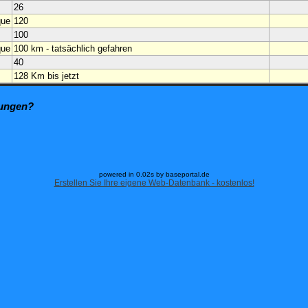
26
que
120
100
que
100 km - tatsächlich gefahren
40
128 Km bis jetzt
zungen?
powered in 0.02s by baseportal.de
Erstellen Sie Ihre eigene Web-Datenbank - kostenlos!