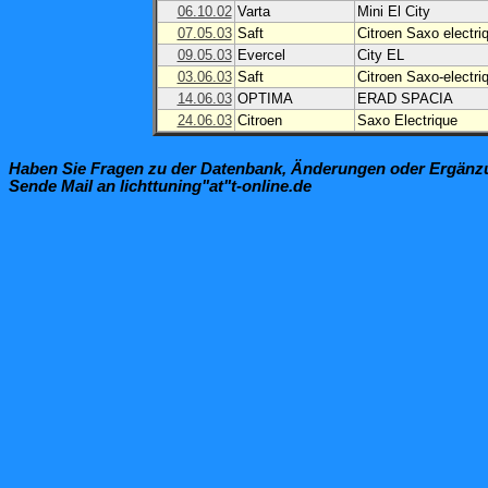
06.10.02
Varta
Mini El City
07.05.03
Saft
Citroen Saxo electri
09.05.03
Evercel
City EL
03.06.03
Saft
Citroen Saxo-electri
14.06.03
OPTIMA
ERAD SPACIA
24.06.03
Citroen
Saxo Electrique
Haben Sie Fragen zu der Datenbank, Änderungen oder Ergän
Sende Mail an lichttuning"at"t-online.de