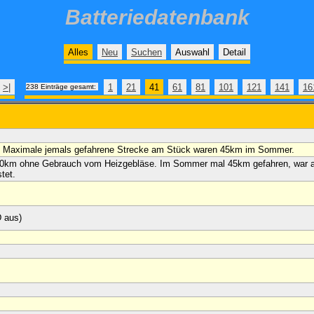
Batteriedatenbank
Alles
Neu
Suchen
Auswahl
Detail
>|
1
21
41
61
81
101
121
141
16
238 Einträge gesamt:
. Maximale jemals gefahrene Strecke am Stück waren 45km im Sommer.
 30km ohne Gebrauch vom Heizgebläse. Im Sommer mal 45km gefahren, war 
stet.
D aus)