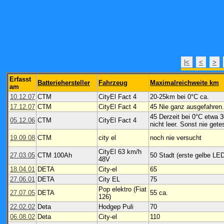
|<
<
>
Erfasst
Batteriehersteller
Fahrzeug
Maximalreichweite km
am
10.12.07
CTM
CityEl Fact 4
20-25km bei 0°C ca.
17.12.07
CTM
CityEl Fact 4
45 Nie ganz ausgefahren
45 Derzeit bei 0°C etwa
05.12.06
CTM
CityEl Fact 4
nicht leer. Sonst nie gete
19.09.08
CTM
city el
noch nie versucht
CityEl 63 km/h
27.03.05
CTM 100Ah
50 Stadt (erste gelbe LE
48V
18.04.01
DETA
City-el
65
27.06.01
DETA
City EL
75
Pop elektro (Fiat
27.07.05
DETA
55 ca.
126)
22.02.02
Deta
Hodgep Puli
70
06.08.02
Deta
City-el
110