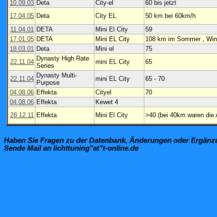
10.09.03
Deta
City-el
60 bis jetzt
17.04.05
Deta
City EL
50 km bei 60km/h
11.04.01
DETA
Mini El City
59
17.01.05
DETA
Mini EL City
108 km im Sommer , Win
18.03.01
Deta
Mini el
75
Dynasty High Rate
22.11.04
mini EL City
65
Series
Dynasty Multi-
22.11.04
mini EL City
65 - 70
Purpose
04.08.06
Effekta
Cityel
70
04.08.06
Effekta
Kewet 4
28.12.11
Effekta
Mini El City
>40 (bei 40km waren die 
Haben Sie Fragen zu der Datenbank, Änderungen oder Ergän
Sende Mail an lichttuning"at"t-online.de