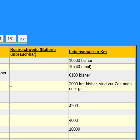
1
181
>>
Restreichweite (Batterie
Lebensdauer in Km
unbrauchbar)
10600 bisher
10740 (final)
aber
6100 bisher
2000 km bisher, sind zur Zeit noch
-
sehr gut
4200
4000
10000