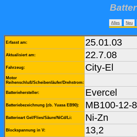
Batte
Alles
Neu
25.01.03
Erfasst am:
22.7.08
Aktualisiert am:
City-El
Fahrzeug:
Motor
Reihenschluß/Scheibenläufer/Drehstrom:
Evercel
Batteriehersteller:
MB100-12-8
Batteriebezeichnung (zb. Yuasa EB90):
Ni-Zn
Batterieart Gel/Flies/Säure/NiCd/Li:
13,2
Blockspannung in V: