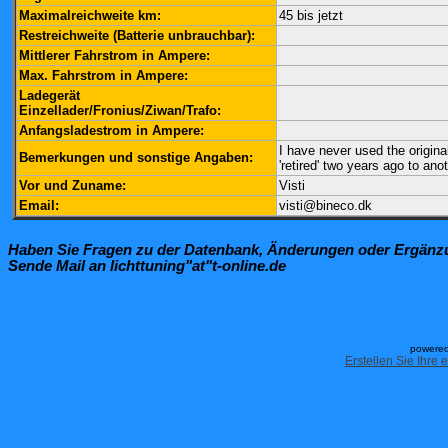
Maximalreichweite km:
45 bis jetzt
Restreichweite (Batterie unbrauchbar):
Mittlerer Fahrstrom in Ampere:
Max. Fahrstrom in Ampere:
Ladegerät
Einzellader/Fronius/Ziwan/Trafo:
Anfangsladestrom in Ampere:
I have never used the origina
Bemerkungen und sonstige Angaben:
'retired' two years ago to an
Vor und Zuname:
Visti
Email:
visti@bineco.dk
Haben Sie Fragen zu der Datenbank, Änderungen oder Ergän
Sende Mail an lichttuning"at"t-online.de
powered
Erstellen Sie Ihre