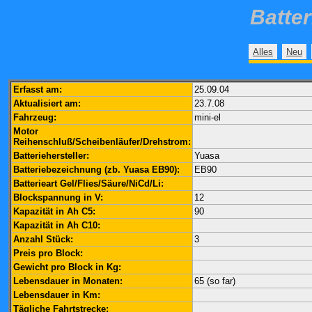
Batte
Alles
Neu
Erfasst am:
25.09.04
Aktualisiert am:
23.7.08
Fahrzeug:
mini-el
Motor
Reihenschluß/Scheibenläufer/Drehstrom:
Batteriehersteller:
Yuasa
Batteriebezeichnung (zb. Yuasa EB90):
EB90
Batterieart Gel/Flies/Säure/NiCd/Li:
Blockspannung in V:
12
Kapazität in Ah C5:
90
Kapazität in Ah C10:
Anzahl Stück:
3
Preis pro Block:
Gewicht pro Block in Kg:
Lebensdauer in Monaten:
65 (so far)
Lebensdauer in Km:
Tägliche Fahrtstrecke: