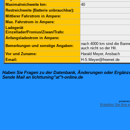
Maximalreichweite km:
40
Restreichweite (Batterie unbrauchbar):
Mittlerer Fahrstrom in Ampere:
Max. Fahrstrom in Ampere:
Ladegerät
Einzellader/Fronius/Ziwan/Trafo:
Anfangsladestrom in Ampere:
nach 4000 km sind die Banner
Bemerkungen und sonstige Angaben:
auch nicht so der Hit.
Vor und Zuname:
Harald Meyer, Ansbach
Email:
H-S.Meyer@freenet.de
Haben Sie Fragen zu der Datenbank, Änderungen oder Ergän
Sende Mail an lichttuning"at"t-online.de
powered
Erstellen Sie Ihre