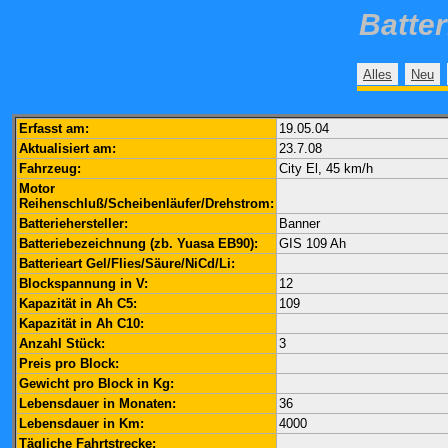
Batte
Alles
Neu
Erfasst am:
19.05.04
Aktualisiert am:
23.7.08
Fahrzeug:
City El, 45 km/h
Motor
Reihenschluß/Scheibenläufer/Drehstrom:
Batteriehersteller:
Banner
Batteriebezeichnung (zb. Yuasa EB90):
GIS 109 Ah
Batterieart Gel/Flies/Säure/NiCd/Li:
Blockspannung in V:
12
Kapazität in Ah C5:
109
Kapazität in Ah C10:
Anzahl Stück:
3
Preis pro Block:
Gewicht pro Block in Kg:
Lebensdauer in Monaten:
36
Lebensdauer in Km:
4000
Tägliche Fahrtstrecke: