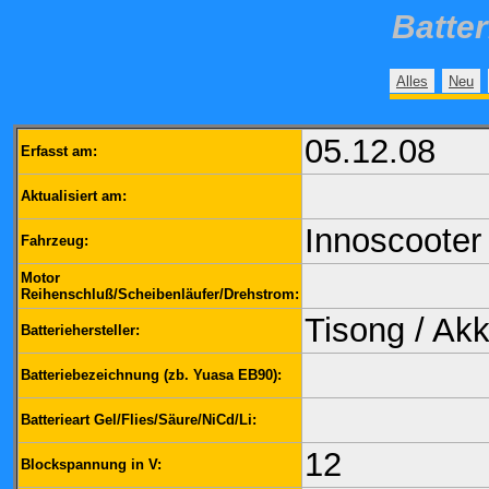
Batte
Alles
Neu
05.12.08
Erfasst am:
Aktualisiert am:
Innoscooter
Fahrzeug:
Motor
Reihenschluß/Scheibenläufer/Drehstrom:
Tisong / Ak
Batteriehersteller:
Batteriebezeichnung (zb. Yuasa EB90):
Batterieart Gel/Flies/Säure/NiCd/Li:
12
Blockspannung in V: