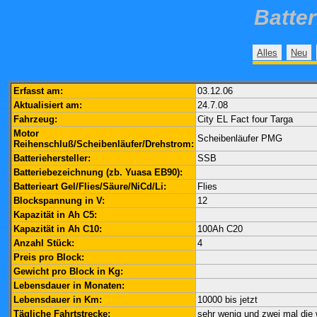
Batte
Alles
Neu
Erfasst am:
03.12.06
Aktualisiert am:
24.7.08
Fahrzeug:
City EL Fact four Targa
Motor
Scheibenläufer PMG
Reihenschluß/Scheibenläufer/Drehstrom:
Batteriehersteller:
SSB
Batteriebezeichnung (zb. Yuasa EB90):
Batterieart Gel/Flies/Säure/NiCd/Li:
Flies
Blockspannung in V:
12
Kapazität in Ah C5:
Kapazität in Ah C10:
100Ah C20
Anzahl Stück:
4
Preis pro Block:
Gewicht pro Block in Kg:
Lebensdauer in Monaten:
Lebensdauer in Km:
10000 bis jetzt
Tägliche Fahrtstrecke:
sehr wenig und zwei mal di