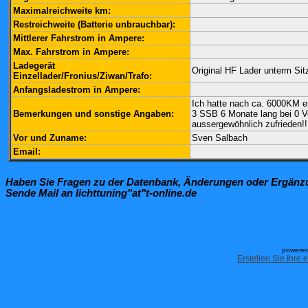
Maximalreichweite km:
Restreichweite (Batterie unbrauchbar):
Mittlerer Fahrstrom in Ampere:
Max. Fahrstrom in Ampere:
Ladegerät
Original HF Lader unterm Sit
Einzellader/Fronius/Ziwan/Trafo:
Anfangsladestrom in Ampere:
Ich hatte nach ca. 6000KM ein
Bemerkungen und sonstige Angaben:
3 SSB 6 Monate lang bei 0 Vo
aussergewöhnlich zufrieden!!
Vor und Zuname:
Sven Salbach
Email:
Haben Sie Fragen zu der Datenbank, Änderungen oder Ergän
Sende Mail an lichttuning"at"t-online.de
powered
Erstellen Sie Ihre