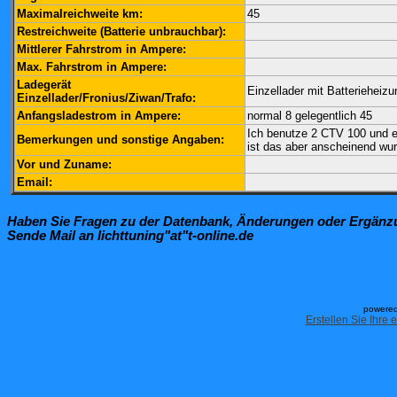
Maximalreichweite km:
45
Restreichweite (Batterie unbrauchbar):
Mittlerer Fahrstrom in Ampere:
Max. Fahrstrom in Ampere:
Ladegerät
Einzellader mit Batterieheizu
Einzellader/Fronius/Ziwan/Trafo:
Anfangsladestrom in Ampere:
normal 8 gelegentlich 45
Ich benutze 2 CTV 100 und e
Bemerkungen und sonstige Angaben:
ist das aber anscheinend wur
Vor und Zuname:
Email:
Haben Sie Fragen zu der Datenbank, Änderungen oder Ergän
Sende Mail an lichttuning"at"t-online.de
powered
Erstellen Sie Ihre