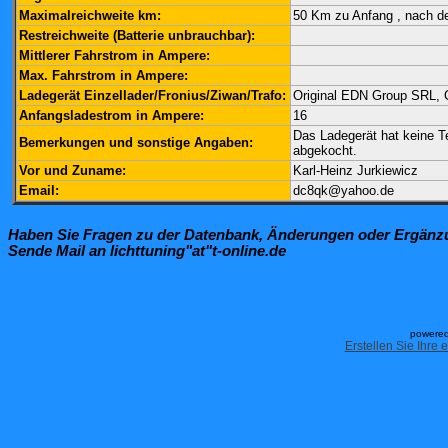
Maximalreichweite km:
50 Km zu Anfang , nach 
Restreichweite (Batterie unbrauchbar):
Mittlerer Fahrstrom in Ampere:
Max. Fahrstrom in Ampere:
Ladegerät Einzellader/Fronius/Ziwan/Trafo:
Original EDN Group SRL,
Anfangsladestrom in Ampere:
16
Das Ladegerät hat keine T
Bemerkungen und sonstige Angaben:
abgekocht.
Vor und Zuname:
Karl-Heinz Jurkiewicz
Email:
dc8qk@yahoo.de
Haben Sie Fragen zu der Datenbank, Änderungen oder Ergän
Sende Mail an lichttuning"at"t-online.de
powered
Erstellen Sie Ihre