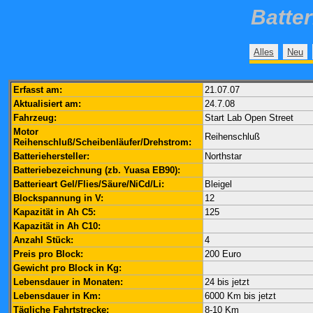
Batte
Alles
Neu
Erfasst am:
21.07.07
Aktualisiert am:
24.7.08
Fahrzeug:
Start Lab Open Street
Motor
Reihenschluß
Reihenschluß/Scheibenläufer/Drehstrom:
Batteriehersteller:
Northstar
Batteriebezeichnung (zb. Yuasa EB90):
Batterieart Gel/Flies/Säure/NiCd/Li:
Bleigel
Blockspannung in V:
12
Kapazität in Ah C5:
125
Kapazität in Ah C10:
Anzahl Stück:
4
Preis pro Block:
200 Euro
Gewicht pro Block in Kg:
Lebensdauer in Monaten:
24 bis jetzt
Lebensdauer in Km:
6000 Km bis jetzt
Tägliche Fahrtstrecke:
8-10 Km