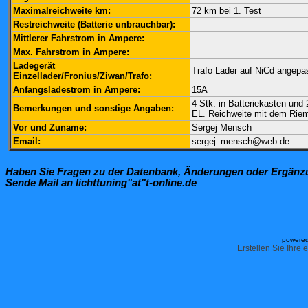
Maximalreichweite km:
72 km bei 1. Test
Restreichweite (Batterie unbrauchbar):
Mittlerer Fahrstrom in Ampere:
Max. Fahrstrom in Ampere:
Ladegerät
Trafo Lader auf NiCd angepa
Einzellader/Fronius/Ziwan/Trafo:
Anfangsladestrom in Ampere:
15A
4 Stk. in Batteriekasten und
Bemerkungen und sonstige Angaben:
EL. Reichweite mit dem Riem
Vor und Zuname:
Sergej Mensch
Email:
sergej_mensch@web.de
Haben Sie Fragen zu der Datenbank, Änderungen oder Ergän
Sende Mail an lichttuning"at"t-online.de
powered
Erstellen Sie Ihre