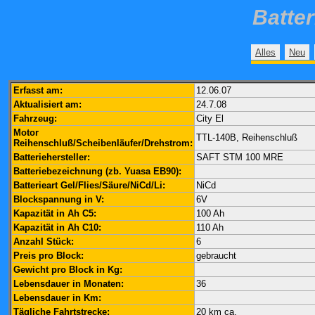
Batte
Alles
Neu
Erfasst am:
12.06.07
Aktualisiert am:
24.7.08
Fahrzeug:
City El
Motor
TTL-140B, Reihenschluß
Reihenschluß/Scheibenläufer/Drehstrom:
Batteriehersteller:
SAFT STM 100 MRE
Batteriebezeichnung (zb. Yuasa EB90):
Batterieart Gel/Flies/Säure/NiCd/Li:
NiCd
Blockspannung in V:
6V
Kapazität in Ah C5:
100 Ah
Kapazität in Ah C10:
110 Ah
Anzahl Stück:
6
Preis pro Block:
gebraucht
Gewicht pro Block in Kg:
Lebensdauer in Monaten:
36
Lebensdauer in Km:
Tägliche Fahrtstrecke:
20 km ca.