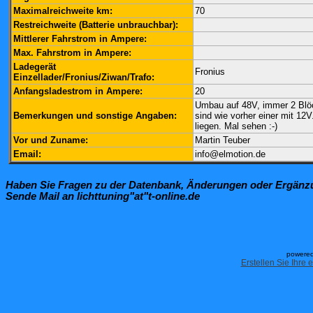
Maximalreichweite km:
70
Restreichweite (Batterie unbrauchbar):
Mittlerer Fahrstrom in Ampere:
Max. Fahrstrom in Ampere:
Ladegerät
Fronius
Einzellader/Fronius/Ziwan/Trafo:
Anfangsladestrom in Ampere:
20
Umbau auf 48V, immer 2 Blöck
Bemerkungen und sonstige Angaben:
sind wie vorher einer mit 1
liegen. Mal sehen :-)
Vor und Zuname:
Martin Teuber
Email:
info@elmotion.de
Haben Sie Fragen zu der Datenbank, Änderungen oder Ergän
Sende Mail an lichttuning"at"t-online.de
powered
Erstellen Sie Ihre