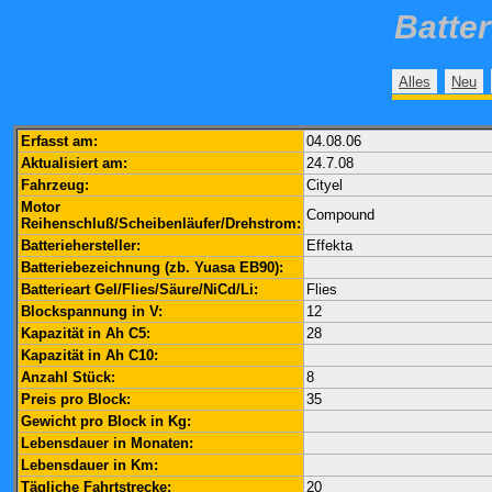
Batte
Alles
Neu
Erfasst am:
04.08.06
Aktualisiert am:
24.7.08
Fahrzeug:
Cityel
Motor
Compound
Reihenschluß/Scheibenläufer/Drehstrom:
Batteriehersteller:
Effekta
Batteriebezeichnung (zb. Yuasa EB90):
Batterieart Gel/Flies/Säure/NiCd/Li:
Flies
Blockspannung in V:
12
Kapazität in Ah C5:
28
Kapazität in Ah C10:
Anzahl Stück:
8
Preis pro Block:
35
Gewicht pro Block in Kg:
Lebensdauer in Monaten:
Lebensdauer in Km:
Tägliche Fahrtstrecke:
20