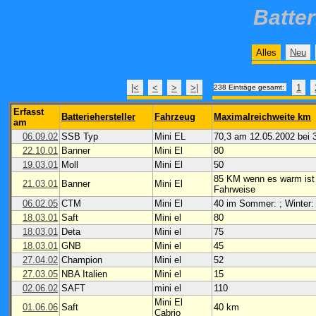
Batte
Alles
Neu
|<
<
>
>|
1
238 Einträge gesamt:
Erfasst
Batteriehersteller
Fahrzeug
Maximalreichweite km
am
06.09.02
SSB Typ
Mini EL
70,3 am 12.05.2002 bei 
22.10.01
Banner
Mini El
80
19.03.01
Moll
Mini El
50
85 KM wenn es warm ist
21.03.01
Banner
Mini El
Fahrweise
06.02.05
CTM
Mini El
40 im Sommer: ; Winter:
18.03.01
Saft
Mini el
80
18.03.01
Deta
Mini el
75
18.03.01
GNB
Mini el
45
27.04.02
Champion
Mini el
52
27.03.05
NBA Italien
Mini el
15
02.06.02
SAFT
mini el
110
Mini El
01.06.06
Saft
40 km
Cabrio