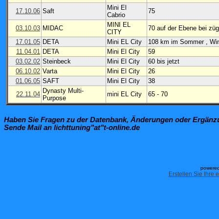
Mini El
17.10.06
Saft
75
Cabrio
MINI EL
03.10.03
MIDAC
70 auf der Ebene bei züg
CITY
17.01.05
DETA
Mini EL City
108 km im Sommer , Win
11.04.01
DETA
Mini El City
59
03.02.02
Steinbeck
Mini El City
60 bis jetzt
06.10.02
Varta
Mini El City
26
01.06.05
SAFT
Mini El City
38
Dynasty Multi-
22.11.04
mini EL City
65 - 70
Purpose
Haben Sie Fragen zu der Datenbank, Änderungen oder Ergän
Sende Mail an lichttuning"at"t-online.de
powered
Erstellen Sie Ihre