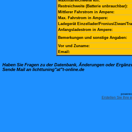
Maximalreichweite km:
Restreichweite (Batterie unbrauchbar):
Mittlerer Fahrstrom in Ampere:
Max. Fahrstrom in Ampere:
Ladegerät Einzellader/Fronius/Ziwan/Tra
Anfangsladestrom in Ampere:
Bemerkungen und sonstige Angaben:
Vor und Zuname:
Email:
Haben Sie Fragen zu der Datenbank, Änderungen oder Ergän
Sende Mail an lichttuning"at"t-online.de
powered
Erstellen Sie Ihre