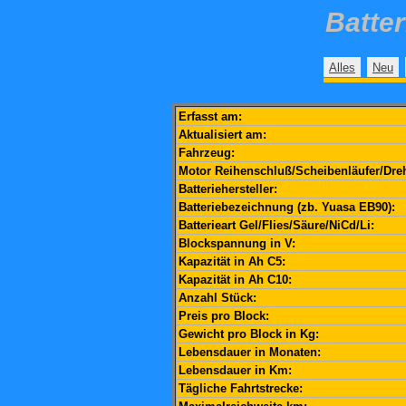
Batte
Alles
Neu
Erfasst am:
Aktualisiert am:
Fahrzeug:
Motor Reihenschluß/Scheibenläufer/Dre
Batteriehersteller:
Batteriebezeichnung (zb. Yuasa EB90):
Batterieart Gel/Flies/Säure/NiCd/Li:
Blockspannung in V:
Kapazität in Ah C5:
Kapazität in Ah C10:
Anzahl Stück:
Preis pro Block:
Gewicht pro Block in Kg:
Lebensdauer in Monaten:
Lebensdauer in Km:
Tägliche Fahrtstrecke: