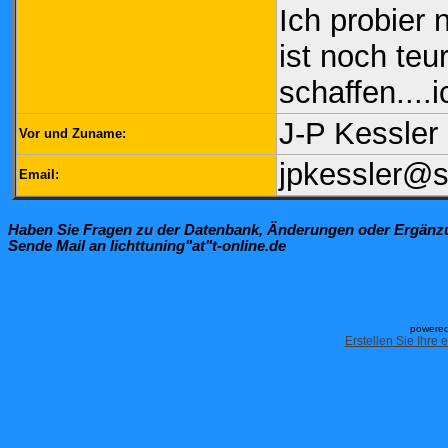
Ich probier
ist noch teu
schaffen....i
J-P Kessler
Vor und Zuname:
jpkessler@s
Email:
Haben Sie Fragen zu der Datenbank, Änderungen oder Ergän
Sende Mail an lichttuning"at"t-online.de
powered
Erstellen Sie Ihre