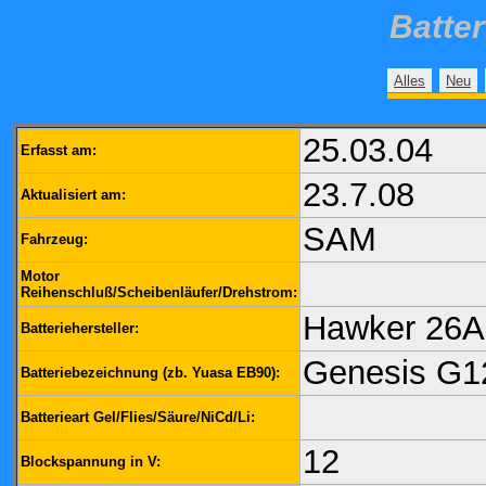
Batte
Alles
Neu
25.03.04
Erfasst am:
23.7.08
Aktualisiert am:
SAM
Fahrzeug:
Motor
Reihenschluß/Scheibenläufer/Drehstrom:
Hawker 26A
Batteriehersteller:
Genesis G1
Batteriebezeichnung (zb. Yuasa EB90):
Batterieart Gel/Flies/Säure/NiCd/Li:
12
Blockspannung in V: