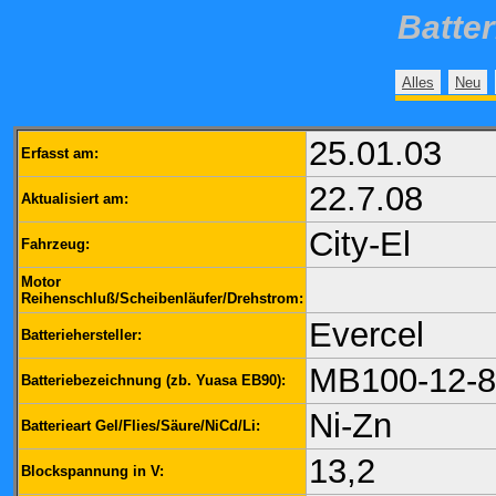
Batte
Alles
Neu
25.01.03
Erfasst am:
22.7.08
Aktualisiert am:
City-El
Fahrzeug:
Motor
Reihenschluß/Scheibenläufer/Drehstrom:
Evercel
Batteriehersteller:
MB100-12-8
Batteriebezeichnung (zb. Yuasa EB90):
Ni-Zn
Batterieart Gel/Flies/Säure/NiCd/Li:
13,2
Blockspannung in V: