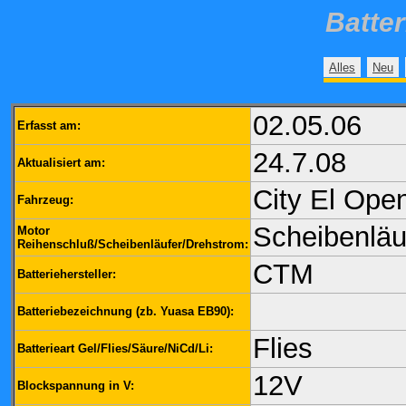
Batte
Alles
Neu
02.05.06
Erfasst am:
24.7.08
Aktualisiert am:
City El Ope
Fahrzeug:
Scheibenläu
Motor
Reihenschluß/Scheibenläufer/Drehstrom:
CTM
Batteriehersteller:
Batteriebezeichnung (zb. Yuasa EB90):
Flies
Batterieart Gel/Flies/Säure/NiCd/Li:
12V
Blockspannung in V: