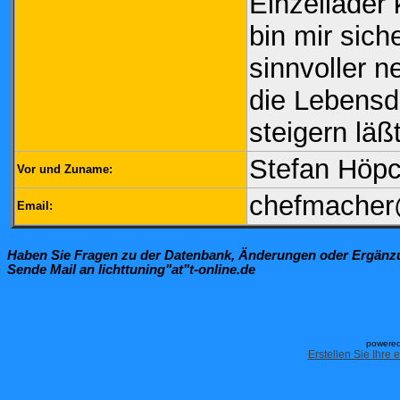
Einzellader 
bin mir sic
sinnvoller n
die Lebensd
steigern läßt
Stefan Höp
Vor und Zuname:
chefmache
Email:
Haben Sie Fragen zu der Datenbank, Änderungen oder Ergän
Sende Mail an lichttuning"at"t-online.de
powered
Erstellen Sie Ihre