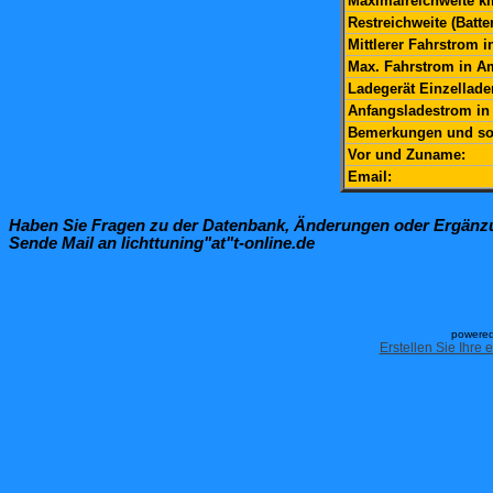
Maximalreichweite k
Restreichweite (Batte
Mittlerer Fahrstrom 
Max. Fahrstrom in A
Ladegerät Einzellade
Anfangsladestrom in
Bemerkungen und so
Vor und Zuname:
Email:
Haben Sie Fragen zu der Datenbank, Änderungen oder Ergän
Sende Mail an lichttuning"at"t-online.de
powered
Erstellen Sie Ihre