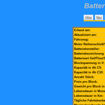
Batte
Alles
Neu
Erfasst am:
Aktualisiert am:
Fahrzeug:
Motor Reihenschluß/
Batteriehersteller:
Batteriebezeichnung 
Batterieart Gel/Flies/
Blockspannung in V:
Kapazität in Ah C5:
Kapazität in Ah C10:
Anzahl Stück:
Preis pro Block:
Gewicht pro Block in
Lebensdauer in Mona
Lebensdauer in Km:
Tägliche Fahrtstrecke