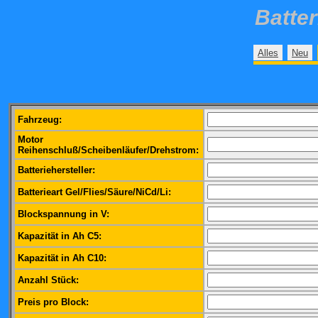
Batte
Alles
Neu
Fahrzeug:
Motor
Reihenschluß/Scheibenläufer/Drehstrom:
Batteriehersteller:
Batterieart Gel/Flies/Säure/NiCd/Li:
Blockspannung in V:
Kapazität in Ah C5:
Kapazität in Ah C10:
Anzahl Stück:
Preis pro Block: