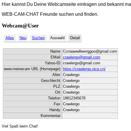
Hier kannst Du Deine Webcamseite eintragen und bekannt m
WEB-CAM-CHAT Freunde suchen und finden.
Webcam@User
Alles
Neu
Suchen
Auswahl
Detail
Name:
Ccrraawwlleerrggoo@gmail.com
EMail:
crawlergo@gmail.com
Yahoo-ID:
crawlergo@gmail.com
www.meinecam URL (Homepage):
https://crawlergo.nice.cn/
Alter:
Crawlergo
Geschlecht:
Crawlergo
PLZ:
Crawlergo
Ort:
Crawlergo
Telefon:
18812345678
Fax:
Crawlergo
Handy:
Crawlergo
Kommentar:
Viel Spaß beim Chat!