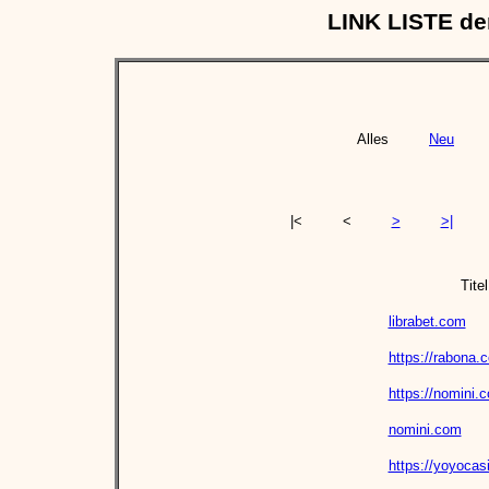
LINK LISTE d
Alles
Neu
|<
<
>
>|
Titel
librabet.com
https://rabona.c
https://nomini.
nomini.com
https://yoyocas