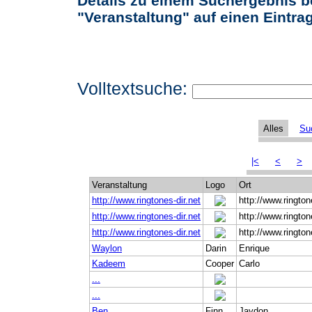
Details zu einem Suchergebnis b
"Veranstaltung" auf einen Eintrag 
Volltextsuche:
Alles
Su
|<
<
>
Veranstaltung
Logo
Ort
http://www.ringtones-dir.net
http://www.rington
http://www.ringtones-dir.net
http://www.rington
http://www.ringtones-dir.net
http://www.rington
Waylon
Darin
Enrique
Kadeem
Cooper
Carlo
...
...
Ben
Finn
Jaydon