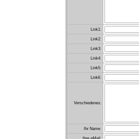
Link1:
Link2:
Link3:
Link4:
Link5:
Link6:
Verschiedenes:
Ihr Name:
Ihre eMail: