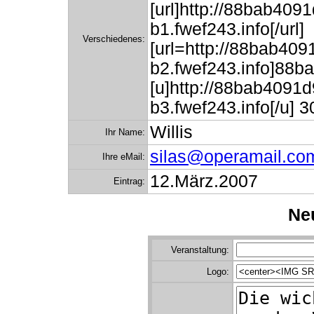
[url]http://88bab40
b1.fwef243.info[/url]
Verschiedenes:
[url=http://88bab4
b2.fwef243.info]88
[u]http://88bab409
b3.fwef243.info[/u
Willis
Ihr Name:
silas@operamail.co
Ihre eMail:
12.März.2007
Eintrag:
Neu
Veranstaltung:
Logo: