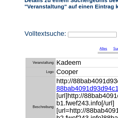
Details zu einem Suchergebnis bek
"Veranstaltung" auf einen Eintrag k
Volltextsuche:
Alles
Su
Kadeem
Veranstaltung:
Cooper
Logo:
http://88bab4091d93
88bab4091d93d94c1
[url]http://88bab40
b1.fwef243.info[/url]
Beschreibung:
[url=http://88bab4
b2.fwef243.info]88