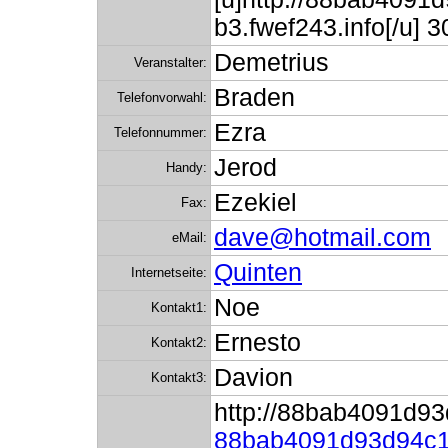
b3.fwef243.info[/u
Demetrius
Veranstalter:
Braden
Telefonvorwahl:
Ezra
Telefonnummer:
Jerod
Handy:
Ezekiel
Fax:
dave@hotmail.com
eMail:
Quinten
Internetseite:
Noe
Kontakt1:
Ernesto
Kontakt2:
Davion
Kontakt3:
http://88bab4091d93
88bab4091d93d94c1