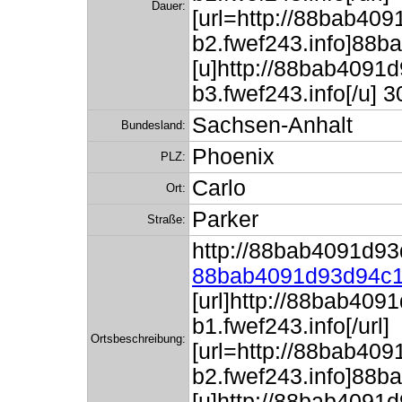
Dauer:
[url=http://88bab4
b2.fwef243.info]88
[u]http://88bab409
b3.fwef243.info[/u
Sachsen-Anhalt
Bundesland:
Phoenix
PLZ:
Carlo
Ort:
Parker
Straße:
http://88bab4091d93
88bab4091d93d94c1
[url]http://88bab40
b1.fwef243.info[/url]
Ortsbeschreibung:
[url=http://88bab4
b2.fwef243.info]88
[u]http://88bab409