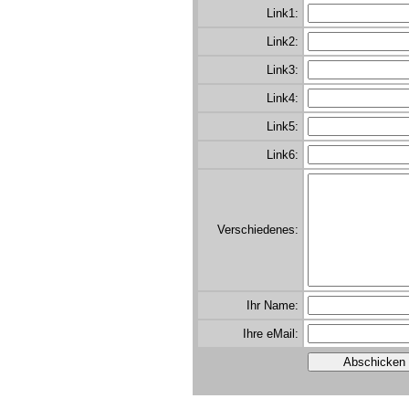
Link1:
Link2:
Link3:
Link4:
Link5:
Link6:
Verschiedenes:
Ihr Name:
Ihre eMail: