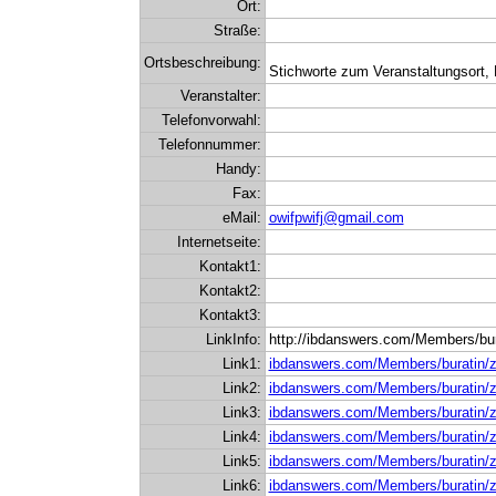
Ort:
Straße:
Ortsbeschreibung:
Stichworte zum Veranstaltungsort, 
Veranstalter:
Telefonvorwahl:
Telefonnummer:
Handy:
Fax:
eMail:
owifpwifj@gmail.com
Internetseite:
Kontakt1:
Kontakt2:
Kontakt3:
LinkInfo:
http://ibdanswers.com/Members/bura
Link1:
ibdanswers.com/Members/buratin/zo
Link2:
ibdanswers.com/Members/buratin/zo
Link3:
ibdanswers.com/Members/buratin/zo
Link4:
ibdanswers.com/Members/buratin/zo
Link5:
ibdanswers.com/Members/buratin/zo
Link6:
ibdanswers.com/Members/buratin/zo