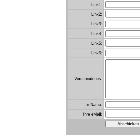
Link1:
Link2:
Link3:
Link4:
Link5:
Link6:
Verschiedenes:
Ihr Name:
Ihre eMail: