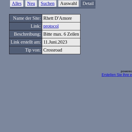
Alles
Neu
Suchen
Auswahl
Detail
Name der Site:
Rhett D'Amore
Link:
protocol
Beschreibung:
Bitte max. 6 Zeilen
Link erstellt am:
11.Juni.2023
Tip von:
Crossroad
powered
Erstellen Sie Ihre