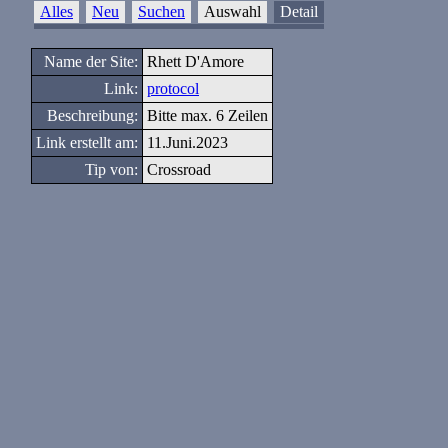
Alles
Neu
Suchen
Auswahl
Detail
Name der Site:
Rhett D'Amore
Link:
protocol
Beschreibung:
Bitte max. 6 Zeilen
Link erstellt am:
11.Juni.2023
Tip von:
Crossroad