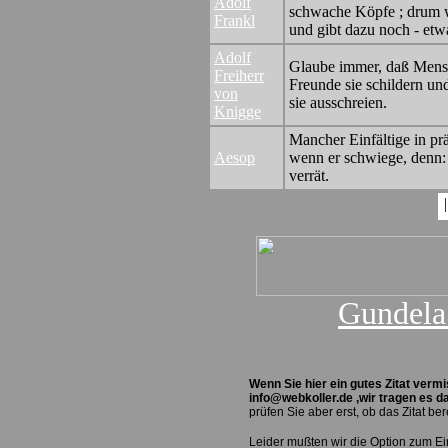
Adolf
schwache Köpfe ; drum w
Frankl
und gibt dazu noch - etw
Adolf
Glaube immer, daß Mensch
Freiherr
Freunde sie schildern und
von
sie ausschreien.
Knigge
Mancher Einfältige in p
Aesop
wenn er schwiege, denn:
verrät.
Gundela 
Wenn Sie hier ein gutes Zitat verm
info@webkoller.de ,wir tragen es d
prüfen Sie aber erst, ob das Zitat ber
Leider mußten wir die Option zum Ei