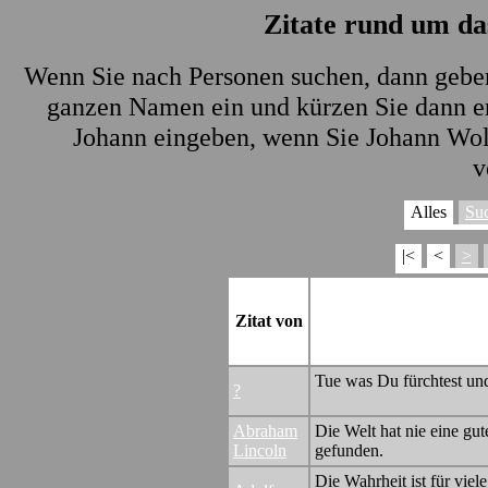
Zitate rund um da
Wenn Sie nach Personen suchen, dann geben
ganzen Namen ein und kürzen Sie dann ers
Johann eingeben, wenn Sie Johann Wol
v
Alles
Su
|<
<
>
Zitat von
Tue was Du fürchtest und
?
Abraham
Die Welt hat nie eine gut
Lincoln
gefunden.
Die Wahrheit ist für viel