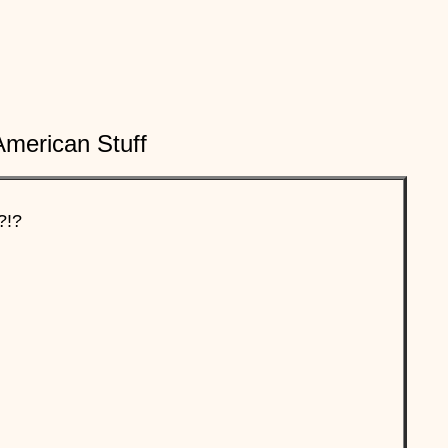
American Stuff
?!?