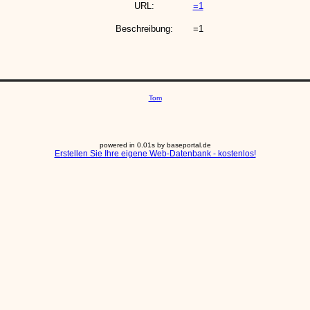
URL:
=1
Beschreibung:
=1
Tom
powered in 0.01s by baseportal.de
Erstellen Sie Ihre eigene Web-Datenbank - kostenlos!