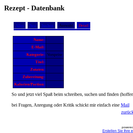
Rezept - Datenbank
Alles
Neu
Suchen
Auswahl
Detail
Name:
E-Mail:
Kategorie:
Vorspeise
Titel:
Zutaten:
Zubereitung:
Kalorien/Portion:
So und jetzt viel Spaß beim schreiben, suchen und finden (hoffen
bei Fragen, Anregung oder Kritik schickt mir einfach eine
Mail
zurüc
powered
Erstellen Sie Ihre